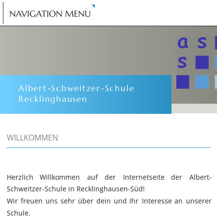
Albert-Schweitzer-Schule
Recklinghausen
WILLKOMMEN
Herzlich
Willkommen
auf
der
Internetseite
der
Albert-
Schweitzer-Schule in Recklinghausen-Süd! 
Wir
freuen
uns
sehr
über
dein
und
Ihr
Interesse
an
unserer 
Schule.