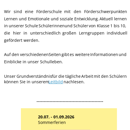
Wir
sind
eine
Förderschule
mit
den
Förderschwerpunkten 
Lernen
und
Emotionale
und
soziale
Entwicklung.
Aktuell
lernen 
in
unserer
Schule
Schülerinnen
und
Schüler
von
Klasse
1
bis
10, 
die
hier
in
unterschiedlich
großen
Lerngruppen
individuell 
gefördert werden.
Auf
den
verschiedenen
Seiten
gibt
es
weitere
Informationen
und 
Einblicke in unser Schulleben.
Unser
Grundverständnis
für
die
tägliche
Arbeit
mit
den
Schülern 
können Sie in unserem 
Leitbild
 nachlesen.
----------------------------------------------
20.07. - 01.09.2026
Sommerferien