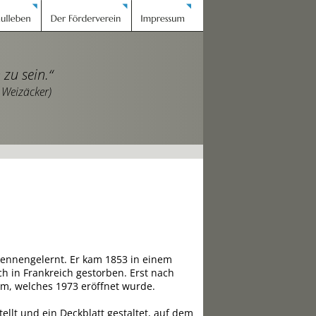
 zu sein.“
von Weizäcker)
kennengelernt. Er kam 1853 in einem 
h in Frankreich gestorben. Erst nach 
, welches 1973 eröffnet wurde.
llt und ein Deckblatt gestaltet, auf dem 