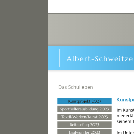
Das Schulleben
Kunstpr
Im Kunst
niederlä
seinem 
Im Unter